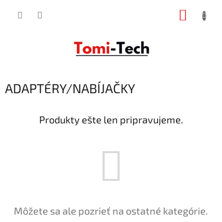
Prejsť
NÁKUP
na
obsah
KOŠÍK
ADAPTÉRY/NABÍJAČKY
Produkty ešte len pripravujeme.
Môžete sa ale pozrieť na ostatné kategórie.