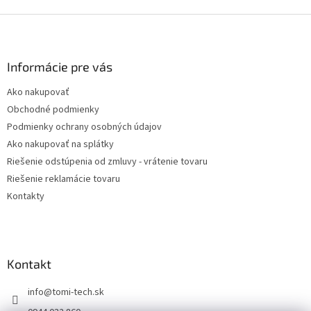
Z
á
p
ä
Informácie pre vás
t
Ako nakupovať
i
Obchodné podmienky
e
Podmienky ochrany osobných údajov
Ako nakupovať na splátky
Riešenie odstúpenia od zmluvy - vrátenie tovaru
Riešenie reklamácie tovaru
Kontakty
Kontakt
info
@
tomi-tech.sk