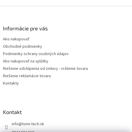
Z
á
p
ä
Informácie pre vás
t
Ako nakupovať
i
Obchodné podmienky
e
Podmienky ochrany osobných údajov
Ako nakupovať na splátky
Riešenie odstúpenia od zmluvy - vrátenie tovaru
Riešenie reklamácie tovaru
Kontakty
Kontakt
info
@
tomi-tech.sk