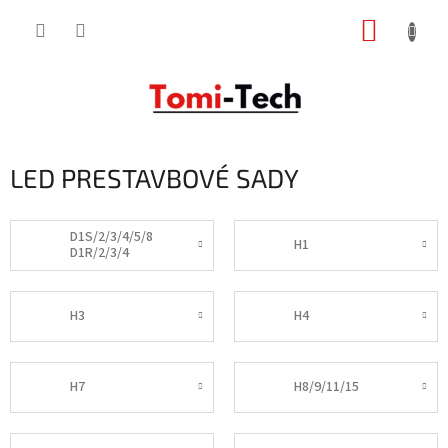
Prejsť
NÁKUP
na
obsah
KOŠÍK
LED PRESTAVBOVÉ SADY
D1S/2/3/4/5/8
H1
D1R/2/3/4
H3
H4
H7
H8/9/11/15