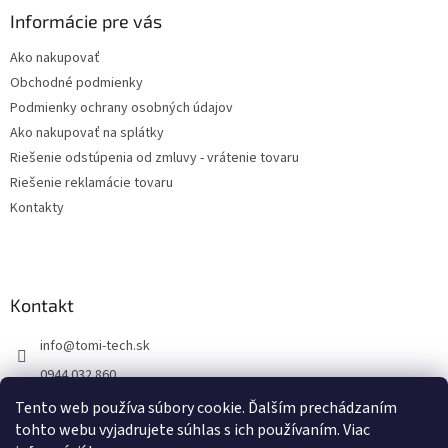
ä
Informácie pre vás
t
Ako nakupovať
i
Obchodné podmienky
e
Podmienky ochrany osobných údajov
Ako nakupovať na splátky
Riešenie odstúpenia od zmluvy - vrátenie tovaru
Riešenie reklamácie tovaru
Kontakty
Kontakt
info
@
tomi-tech.sk
0944 032 860
https://www.facebook.com/tomitechsk/
Tento web používa súbory cookie. Ďalším prechádzaním
tohto webu vyjadrujete súhlas s ich používaním. Viac
tomi__tech/