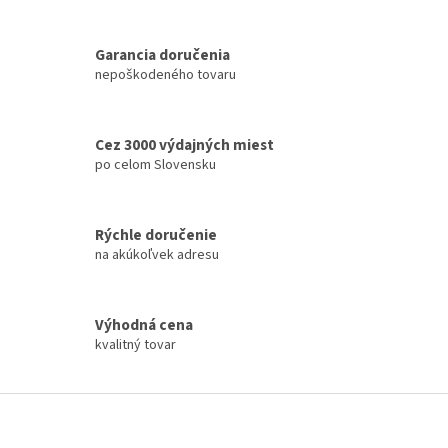
Garancia doručenia
nepoškodeného tovaru
Cez 3000 výdajných miest
po celom Slovensku
Rýchle doručenie
na akúkoľvek adresu
Výhodná cena
kvalitný tovar
Z
á
p