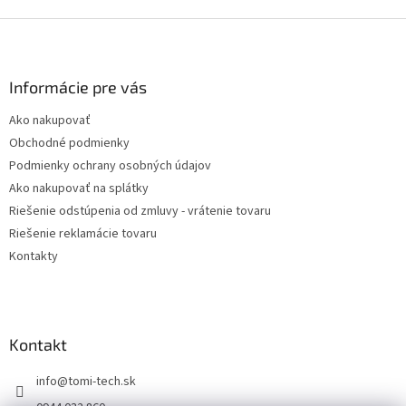
Z
á
p
ä
Informácie pre vás
t
Ako nakupovať
i
Obchodné podmienky
e
Podmienky ochrany osobných údajov
Ako nakupovať na splátky
Riešenie odstúpenia od zmluvy - vrátenie tovaru
Riešenie reklamácie tovaru
Kontakty
Kontakt
info
@
tomi-tech.sk