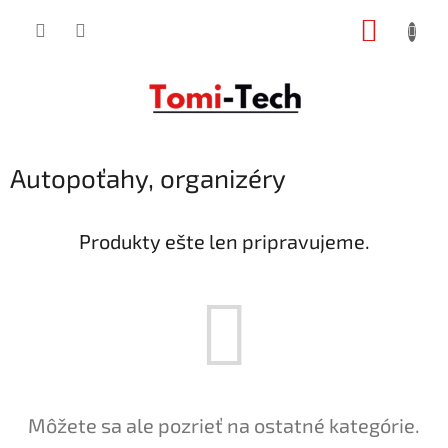
Prejsť
NÁKUP
na
obsah
KOŠÍK
Autopoťahy, organizéry
Produkty ešte len pripravujeme.
Môžete sa ale pozrieť na ostatné kategórie.