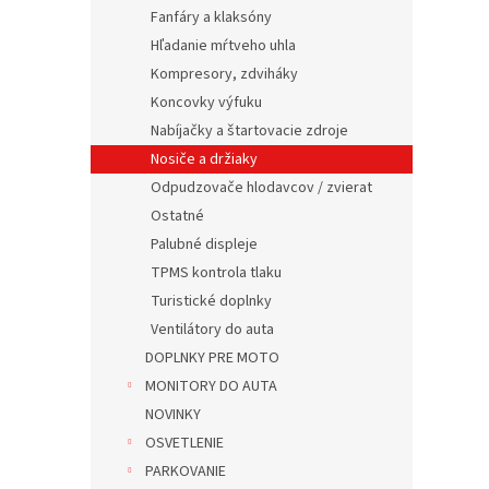
Fanfáry a klaksóny
Hľadanie mŕtveho uhla
Kompresory, zdviháky
Koncovky výfuku
Nabíjačky a štartovacie zdroje
Nosiče a držiaky
Odpudzovače hlodavcov / zvierat
Ostatné
Palubné displeje
TPMS kontrola tlaku
Turistické doplnky
Ventilátory do auta
DOPLNKY PRE MOTO
MONITORY DO AUTA
NOVINKY
OSVETLENIE
PARKOVANIE