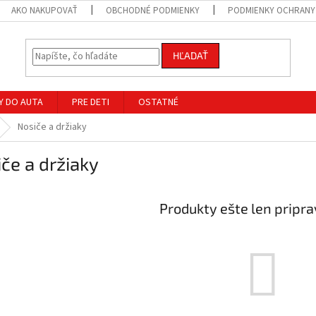
AKO NAKUPOVAŤ
OBCHODNÉ PODMIENKY
PODMIENKY OCHRANY
HĽADAŤ
Y DO AUTA
PRE DETI
OSTATNÉ
Nosiče a držiaky
če a držiaky
Produkty ešte len pripr