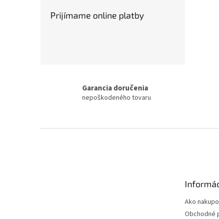
Prijímame online platby
Garancia doručenia
nepoškodeného tovaru
Z
á
p
ä
t
Informác
i
e
Ako nakupo
Obchodné 