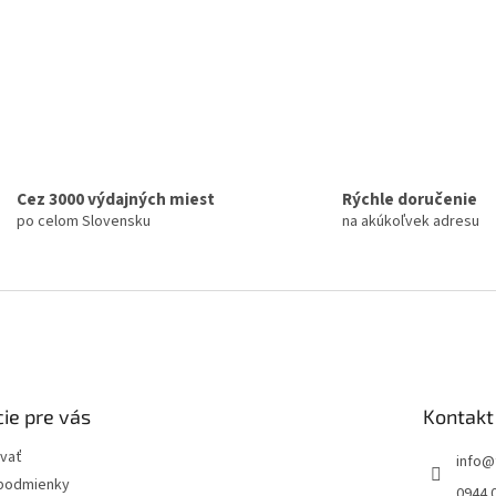
Cez 3000 výdajných miest
Rýchle doručenie
po celom Slovensku
na akúkoľvek adresu
ie pre vás
Kontakt
vať
info
@
podmienky
0944 