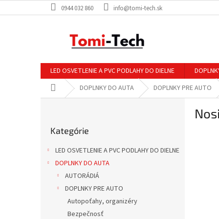
Prejsť
0944 032 860
info@tomi-tech.sk
na
obsah
LED OSVETLENIE A PVC PODLAHY DO DIELNE
DOPLNK
Domov
DOPLNKY DO AUTA
DOPLNKY PRE AUTO
B
Nosi
o
Preskočiť
č
Kategórie
kategórie
n
ý
LED OSVETLENIE A PVC PODLAHY DO DIELNE
p
DOPLNKY DO AUTA
a
AUTORÁDIÁ
n
e
DOPLNKY PRE AUTO
l
Autopoťahy, organizéry
Bezpečnosť