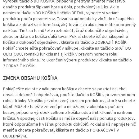
výrobku tlačidlo DO KOŠÍKA, prípadne predtým zmeňte množstvo
daného produktu šípkami hore a dolu, predvolený je 1 ks. Ak je
namiesto tlačidla DO KOŠÍKA tlačidlo DETAIL, vyberte si variant
produktu podľa parametrov. Tovar sa automaticky vloží do nákupného
košíka a zobrazí sa informácia, aký tovar a za akú cenu máte pripravený
na kúpu. Tiež sa tu môžete rozhodnúť, či už dokončíte objednávku,
alebo pridáte do košíka ďalší tovar. Pokiaľ chcete ísť do nákupného
košíka a dokončiť objednávku, kliknite na tlačidlo ZOBRAZIŤ KOŠÍK.
Pokiaľ chcete ešte pokračovať v nákupe, kliknite na tlačidlo SPÄŤ DO
OBCHODU, rovnakú funkciu má aj krížik v pravom hornom rohu
informačného okna. Po ukončení výberu produktov kliknite na tlačidlo
ZOBRAZIŤ KOŠÍK.
ZMENA OBSAHU KOŠÍKA
Pokiaľ ešte nie ste v nákupnom košíku a chcete sa pozrieť na jeho
obsah a dokončiť objednávku, použite tlačidlo KOŠÍK v pravom hornom
rohu stránky. V košíku je zobrazený zoznam produktov, ktoré si chcete
kúpiť. Môžete tu ešte zmeniť jeho množstvo v okienku s počtom
kusov, prípadne výrobok celkom z košíka odstrániť kliknutím na ikonu
krížika. V spodnej časti košíka sa môže objaviť naša ponuka produktov,
ktoré odporúčame k vášmu produktu dokúpiť. Pokiaľ si už neprajete nič
meniť a chcete pokračovať, kliknite na tlačidlo POKRAČOVAŤ V
OBJEDNÁVKE.