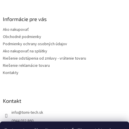
Z
á
p
ä
Informácie pre vás
t
Ako nakupovať
i
Obchodné podmienky
e
Podmienky ochrany osobných údajov
Ako nakupovať na splátky
Riešenie odstúpenia od zmluvy - vrátenie tovaru
Riešenie reklamácie tovaru
Kontakty
Kontakt
info
@
tomi-tech.sk
0944 032 860