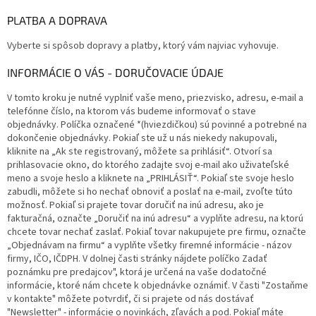
PLATBA A DOPRAVA
Vyberte si spôsob dopravy a platby, ktorý vám najviac vyhovuje.
INFORMÁCIE O VÁS - DORUČOVACIE ÚDAJE
V tomto kroku je nutné vyplniť vaše meno, priezvisko, adresu, e-mail a
telefónne číslo, na ktorom vás budeme informovať o stave
objednávky. Políčka označené *(hviezdičkou) sú povinné a potrebné na
dokončenie objednávky. Pokiaľ ste už u nás niekedy nakupovali,
kliknite na „Ak ste registrovaný, môžete sa prihlásiť“. Otvorí sa
prihlasovacie okno, do ktorého zadajte svoj e-mail ako uživateľské
meno a svoje heslo a kliknete na „PRIHLÁSIŤ“. Pokiaľ ste svoje heslo
zabudli, môžete si ho nechať obnoviť a poslať na e-mail, zvoľte túto
možnosť. Pokiaľ si prajete tovar doručiť na inú adresu, ako je
fakturačná, označte „Doručiť na inú adresu“ a vyplňte adresu, na ktorú
chcete tovar nechať zaslať. Pokiaľ tovar nakupujete pre firmu, označte
„Objednávam na firmu“ a vyplňte všetky firemné informácie - názov
firmy, IČO, IČDPH. V dolnej časti stránky nájdete políčko Zadať
poznámku pre predajcov", ktorá je určená na vaše dodatočné
informácie, ktoré nám chcete k objednávke oznámiť. V časti "Zostaňme
v kontakte" môžete potvrdiť, či si prajete od nás dostávať
"Newsletter" - informácie o novinkách, zľavách a pod. Pokiaľ máte