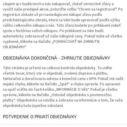
záujem aj v budúcnosti u nás nakupovať, získať vernostné zľavy a
využiť naše predajné akcie, potvrďte voľbu "Chcem sa registrovať". Po
registrácii získate už pri nasledujúcom nákupe zľavu podľa
predchádzajúceho obratu, ktorá sa Vám bude upravovať podľa výšky
vášho celkového nákupu u nás. Túto zľavu budete po prihlásení vidieť
spolu s históriou vašich nákupov. Po prihlásení sa Vám budú
automaticky zobrazovať už vaše nákupné ceny. Pokiaľ máte už všetko
vyplnené, kliknite na tlačidlo „POKRAČOVAŤ NA ZHRNUTIE
OBJEDNÁVKY“
OBJEDNÁVKA DOKONČENÁ - ZHRNUTIE OBJEDNÁVKY
Táto stránka je určená na celkovú kontrolu objednávky. Tu vidíte
všetok tovar, ktorý ste si objednali, zvolenú dopravu a platbu,
fakturačnú a doručovaciu adresu a konečnú cenu s DPH. Pokiaľ ste našli
nejakú chybu, kliknite na tlačidlo „Späť“ a chybu opravte. Po opravení
sa opäť vráťte do časti košíka „INFORMÁCIE O VÁS“ Pokiaľ je všetko
správne, kliknite na tlačidlo „Odoslať objednávku s povinnosťou
platby“. Objednávka sa odošle a zobrazia sa informácie o tom, že vaša
objednávka bola úspešne odoslaná.
POTVRDENIE O PRIJATÍ OBJEDNÁVKY