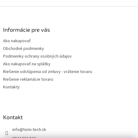
Z
á
p
ä
Informácie pre vás
t
Ako nakupovať
i
Obchodné podmienky
e
Podmienky ochrany osobných údajov
Ako nakupovať na splátky
Riešenie odstúpenia od zmluvy - vrátenie tovaru
Riešenie reklamácie tovaru
Kontakty
Kontakt
info
@
tomi-tech.sk