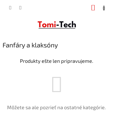
Prejsť
NÁKUP
na
obsah
KOŠÍK
Fanfáry a klaksóny
Produkty ešte len pripravujeme.
Môžete sa ale pozrieť na ostatné kategórie.