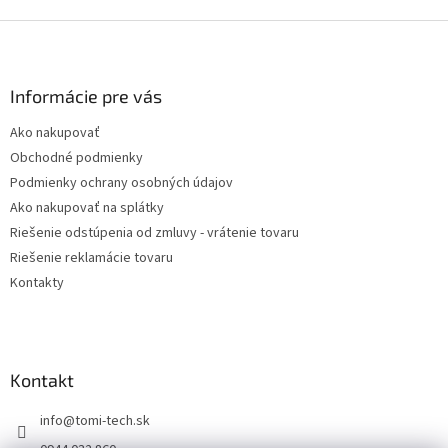
Z
á
p
ä
Informácie pre vás
t
Ako nakupovať
i
Obchodné podmienky
e
Podmienky ochrany osobných údajov
Ako nakupovať na splátky
Riešenie odstúpenia od zmluvy - vrátenie tovaru
Riešenie reklamácie tovaru
Kontakty
Kontakt
info
@
tomi-tech.sk