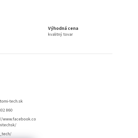
Výhodná cena
kvalitný tovar
tomi-tech.sk
032 860
://www.facebook.co
itechsk/
_tech/