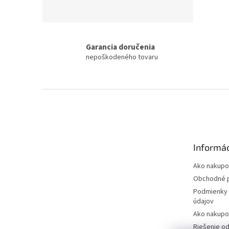
Garancia doručenia
nepoškodeného tovaru
Z
á
p
ä
t
Informác
i
e
Ako nakupo
Obchodné 
Podmienky 
údajov
Ako nakupo
Riešenie o