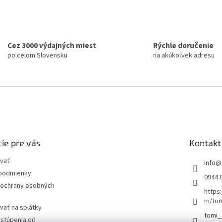
Cez 3000 výdajných miest
Rýchle doručenie
po celom Slovensku
na akúkoľvek adresu
ie pre vás
Kontakt
vať
info
@
podmienky
0944 
ochrany osobných
https
m/tom
vať na splátky
tomi_
dstúpenia od