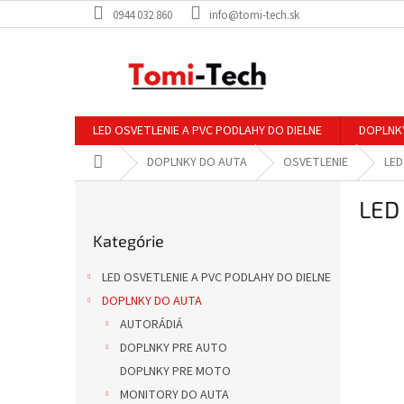
Prejsť
0944 032 860
info@tomi-tech.sk
na
obsah
LED OSVETLENIE A PVC PODLAHY DO DIELNE
DOPLNK
Domov
DOPLNKY DO AUTA
OSVETLENIE
LED
B
LED
o
Preskočiť
č
Kategórie
kategórie
n
ý
LED OSVETLENIE A PVC PODLAHY DO DIELNE
p
DOPLNKY DO AUTA
a
AUTORÁDIÁ
n
e
DOPLNKY PRE AUTO
l
DOPLNKY PRE MOTO
MONITORY DO AUTA