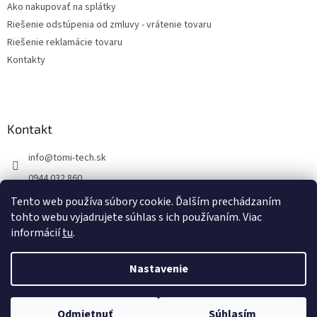
Ako nakupovať na splátky
Riešenie odstúpenia od zmluvy - vrátenie tovaru
Riešenie reklamácie tovaru
Kontakty
Kontakt
info
@
tomi-tech.sk
0944 032 860
https://www.facebook.com/tomitechsk/
Tento web používa súbory cookie. Ďalším prechádzaním
tohto webu vyjadrujete súhlas s ich používaním. Viac
tomi__tech/
informácií
tu
.
Nastavenie
Vytvoril Shoptet
Odmietnuť
Súhlasím
Copyright 2026
Tomi - tech
. Všetky práva vyhradené.