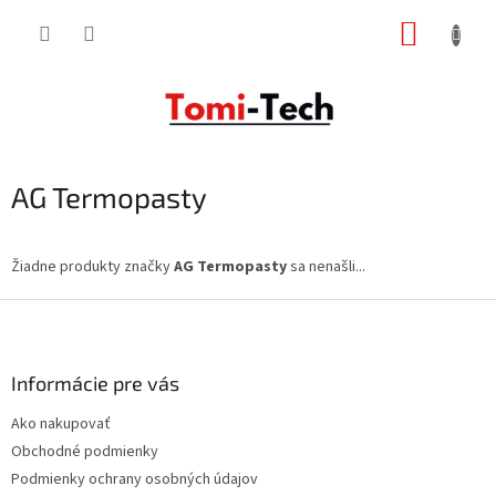
Prejsť
NÁKUP
na
obsah
KOŠÍK
AG Termopasty
Žiadne produkty značky
AG Termopasty
sa nenašli...
Z
á
p
ä
Informácie pre vás
t
Ako nakupovať
i
Obchodné podmienky
e
Podmienky ochrany osobných údajov