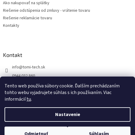
Ako nakupovať na splátky
Riešenie odstúpenia od zmluvy - vrátenie tovaru
Riešenie reklamácie tovaru
Kontakty
Kontakt
info
@
tomi-tech.sk
0944 032 860
https://www.facebook.com/tomitechsk/
Tento web používa súbory cookie. Ďalším prechádzaním
tohto webu vyjadrujete súhlas s ich používaním. Viac
tomi__tech/
informácií
tu
.
Nastavenie
Vytvoril Shoptet
Odmietnuť
Súhlasím
Copyright 2026
Tomi - tech
. Všetky práva vyhradené.