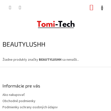
Prejsť
NÁKUP
na
obsah
KOŠÍK
BEAUTYLUSHH
Žiadne produkty značky
BEAUTYLUSHH
sa nenašli...
Z
á
p
ä
Informácie pre vás
t
Ako nakupovať
i
Obchodné podmienky
e
Podmienky ochrany osobných údajov