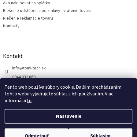
Ako nakupovať na splátky
Riešenie odstúpenia od zmluvy - vrátenie tovaru
Riešenie reklamácie tovaru
Kontakty
Kontakt
info
@
tomi-tech.sk
0944 032 860
https://www.facebook.com/tomitechsk/
Tento web používa súbory cookie. Ďalším prechádzaním
tohto webu vyjadrujete súhlas s ich používaním. Viac
tomi__tech/
informácií
tu
.
Nastavenie
Vytvoril Shoptet
Odmietnuť
Súhlasím
Copyright 2026
Tomi - tech
. Všetky práva vyhradené.