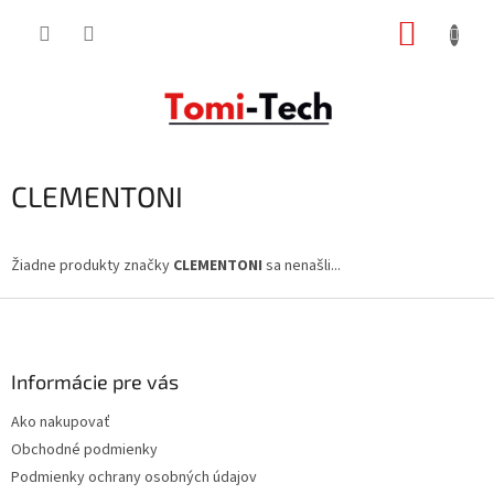
Prejsť
NÁKUP
na
obsah
KOŠÍK
CLEMENTONI
Žiadne produkty značky
CLEMENTONI
sa nenašli...
Z
á
p
ä
Informácie pre vás
t
Ako nakupovať
i
Obchodné podmienky
e
Podmienky ochrany osobných údajov