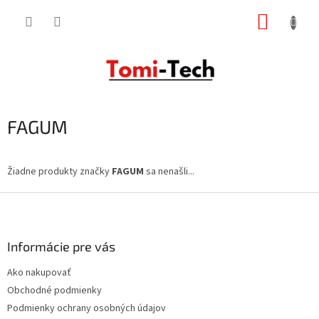
Prejsť
NÁKUP
na
obsah
KOŠÍK
FAGUM
Žiadne produkty značky
FAGUM
sa nenašli...
Z
á
p
ä
Informácie pre vás
t
Ako nakupovať
i
Obchodné podmienky
e
Podmienky ochrany osobných údajov