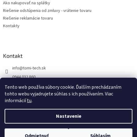
Ako nakupovať na splátky
Riešenie odstúpenia od zmluvy - vrátenie tovaru
Riešenie reklamácie tovaru
Kontakty
Kontakt
info
@
tomi-tech.sk
0944 032 860
https://www.facebook.com/tomitechsk/
Tento web používa súbory cookie. Ďalším prechádzaním
tohto webu vyjadrujete súhlas s ich používaním. Viac
tomi__tech/
informácií
tu
.
Nastavenie
Vytvoril Shoptet
Odmietnuť
Súhlasím
Copyright 2026
Tomi - tech
. Všetky práva vyhradené.