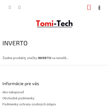
Prejsť
NÁKUP
na
obsah
KOŠÍK
INVERTO
Žiadne produkty značky
INVERTO
sa nenašli...
Z
á
p
ä
Informácie pre vás
t
Ako nakupovať
i
Obchodné podmienky
e
Podmienky ochrany osobných údajov