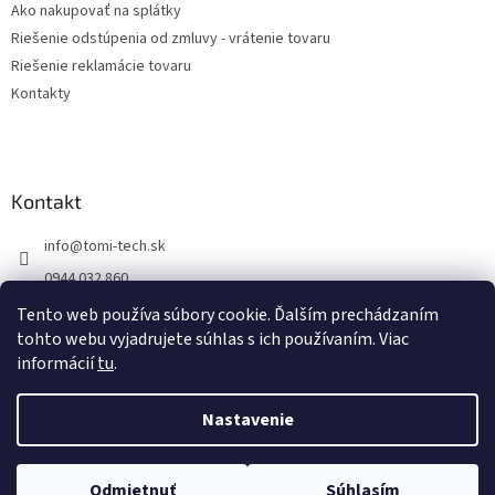
Ako nakupovať na splátky
Riešenie odstúpenia od zmluvy - vrátenie tovaru
Riešenie reklamácie tovaru
Kontakty
Kontakt
info
@
tomi-tech.sk
0944 032 860
https://www.facebook.com/tomitechsk/
Tento web používa súbory cookie. Ďalším prechádzaním
tohto webu vyjadrujete súhlas s ich používaním. Viac
tomi__tech/
informácií
tu
.
Nastavenie
Vytvoril Shoptet
Odmietnuť
Súhlasím
Copyright 2026
Tomi - tech
. Všetky práva vyhradené.