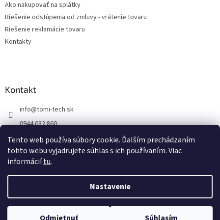
Ako nakupovať na splátky
Riešenie odstúpenia od zmluvy - vrátenie tovaru
Riešenie reklamácie tovaru
Kontakty
Kontakt
info
@
tomi-tech.sk
0944 032 860
https://www.facebook.com/tomitechsk/
Tento web používa súbory cookie. Ďalším prechádzaním
tohto webu vyjadrujete súhlas s ich používaním. Viac
tomi__tech/
informácií
tu
.
Nastavenie
Vytvoril Shoptet
Odmietnuť
Súhlasím
Copyright 2026
Tomi - tech
. Všetky práva vyhradené.