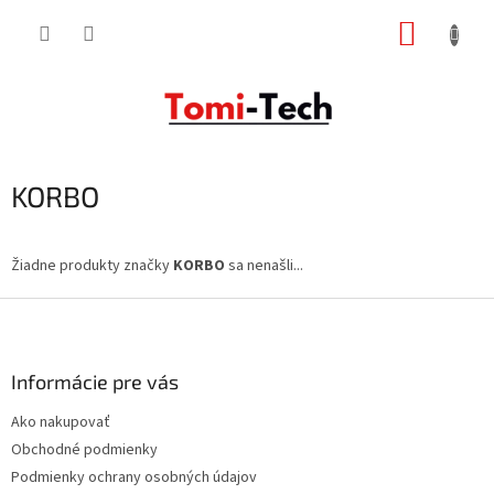
Prejsť
NÁKUP
na
obsah
KOŠÍK
KORBO
Žiadne produkty značky
KORBO
sa nenašli...
Z
á
p
ä
Informácie pre vás
t
Ako nakupovať
i
Obchodné podmienky
e
Podmienky ochrany osobných údajov