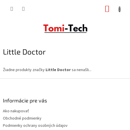
Prejsť
NÁKUP
na
obsah
KOŠÍK
Little Doctor
Žiadne produkty značky
Little Doctor
sa nenašli...
Z
á
p
ä
Informácie pre vás
t
Ako nakupovať
i
Obchodné podmienky
e
Podmienky ochrany osobných údajov