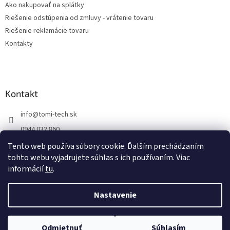
Ako nakupovať na splátky
Riešenie odstúpenia od zmluvy - vrátenie tovaru
Riešenie reklamácie tovaru
Kontakty
Kontakt
info
@
tomi-tech.sk
0944 032 860
https://www.facebook.com/tomitechsk/
Tento web používa súbory cookie. Ďalším prechádzaním
tohto webu vyjadrujete súhlas s ich používaním. Viac
tomi__tech/
informácií
tu
.
Nastavenie
Vytvoril Shoptet
Odmietnuť
Súhlasím
Copyright 2026
Tomi - tech
. Všetky práva vyhradené.