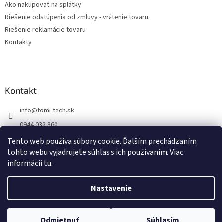
Ako nakupovať na splátky
Riešenie odstúpenia od zmluvy - vrátenie tovaru
Riešenie reklamácie tovaru
Kontakty
Kontakt
info
@
tomi-tech.sk
0944 032 860
https://www.facebook.com/tomitechsk/
Tento web používa súbory cookie. Ďalším prechádzaním
tohto webu vyjadrujete súhlas s ich používaním. Viac
tomi__tech/
informácií
tu
.
Nastavenie
Vytvoril Shoptet
Odmietnuť
Súhlasím
Copyright 2026
Tomi - tech
. Všetky práva vyhradené.