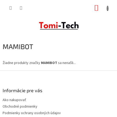
Prejsť
NÁKUP
na
obsah
KOŠÍK
MAMIBOT
Žiadne produkty značky
MAMIBOT
sa nenašli...
Z
á
p
ä
Informácie pre vás
t
Ako nakupovať
i
Obchodné podmienky
e
Podmienky ochrany osobných údajov