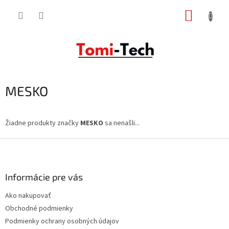
Prejsť
NÁKUP
na
obsah
KOŠÍK
MESKO
Žiadne produkty značky
MESKO
sa nenašli...
Z
á
p
ä
Informácie pre vás
t
Ako nakupovať
i
Obchodné podmienky
e
Podmienky ochrany osobných údajov