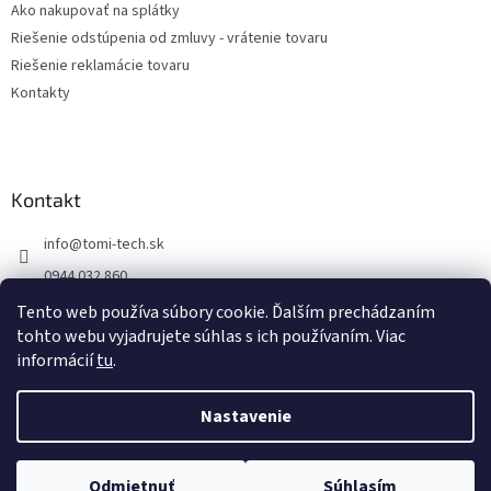
Ako nakupovať na splátky
Riešenie odstúpenia od zmluvy - vrátenie tovaru
Riešenie reklamácie tovaru
Kontakty
Kontakt
info
@
tomi-tech.sk
0944 032 860
https://www.facebook.com/tomitechsk/
Tento web používa súbory cookie. Ďalším prechádzaním
tohto webu vyjadrujete súhlas s ich používaním. Viac
tomi__tech/
informácií
tu
.
Nastavenie
Vytvoril Shoptet
Odmietnuť
Súhlasím
Copyright 2026
Tomi - tech
. Všetky práva vyhradené.