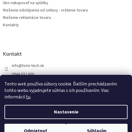
Ako nakupovať na splátky
Riešenie odstúpenia od zmluvy - vrátenie tovaru
Riešenie reklamácie tovaru
Kontakty
Kontakt
info
@
tomi-tech.sk
0944 032 860
https://www.facebook.com/tomitechsk/
Tento web používa súbory cookie. Ďalším prechádzaním
tohto webu vyjadrujete súhlas s ich používaním. Viac
tomi__tech/
informácií
tu
.
Nastavenie
Vytvoril Shoptet
Odmietnuť
Súhlasím
Copyright 2026
Tomi - tech
. Všetky práva vyhradené.