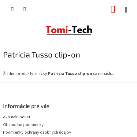
Prejsť
NÁKUP
na
obsah
KOŠÍK
Patricia Tusso clip-on
Žiadne produkty značky
Patricia Tusso clip-on
sa nenašli...
Z
á
p
ä
Informácie pre vás
t
Ako nakupovať
i
Obchodné podmienky
e
Podmienky ochrany osobných údajov