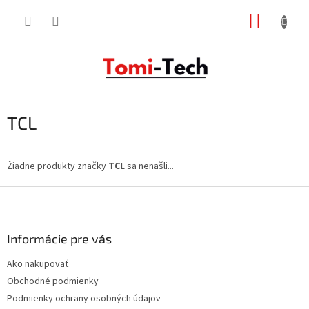
Prejsť
NÁKUP
na
obsah
KOŠÍK
TCL
Žiadne produkty značky
TCL
sa nenašli...
Z
á
p
ä
Informácie pre vás
t
Ako nakupovať
i
Obchodné podmienky
e
Podmienky ochrany osobných údajov