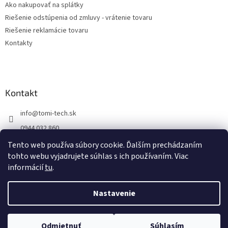
Ako nakupovať na splátky
Riešenie odstúpenia od zmluvy - vrátenie tovaru
Riešenie reklamácie tovaru
Kontakty
Kontakt
info
@
tomi-tech.sk
0944 032 860
https://www.facebook.com/tomitechsk/
Tento web používa súbory cookie. Ďalším prechádzaním
tohto webu vyjadrujete súhlas s ich používaním. Viac
tomi__tech/
informácií
tu
.
Nastavenie
Vytvoril Shoptet
Odmietnuť
Súhlasím
Copyright 2026
Tomi - tech
. Všetky práva vyhradené.