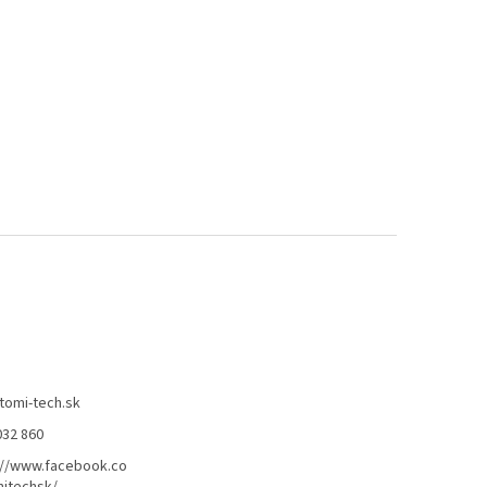
tomi-tech.sk
032 860
://www.facebook.co