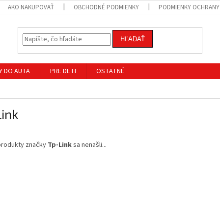
AKO NAKUPOVAŤ
OBCHODNÉ PODMIENKY
PODMIENKY OCHRANY
HĽADAŤ
Y DO AUTA
PRE DETI
OSTATNÉ
ink
produkty značky
Tp-Link
sa nenašli...