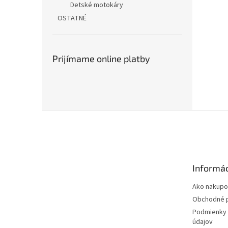
Detské motokáry
OSTATNÉ
Prijímame online platby
Z
á
p
ä
t
Informác
i
e
Ako nakupo
Obchodné 
Podmienky 
údajov