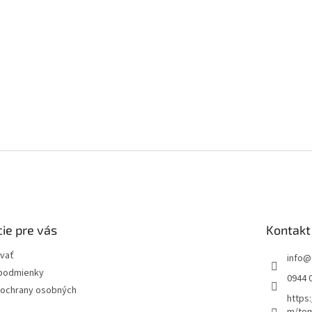
ie pre vás
Kontakt
vať
info
@
podmienky
0944 
ochrany osobných
https