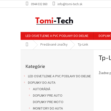
Prejsť
0944 032 860
info@tomi-tech.sk
na
obsah
LED OSVETLENIE A PVC PODLAHY DO DIELNE
DOPLNK
Domov
Predávané značky
Tp-Link
B
Tp-L
o
Preskočiť
č
Kategórie
kategórie
n
Žiadne 
ý
LED OSVETLENIE A PVC PODLAHY DO DIELNE
p
DOPLNKY DO AUTA
a
AUTORÁDIÁ
n
e
DOPLNKY PRE AUTO
l
DOPLNKY PRE MOTO
MONITORY DO AUTA