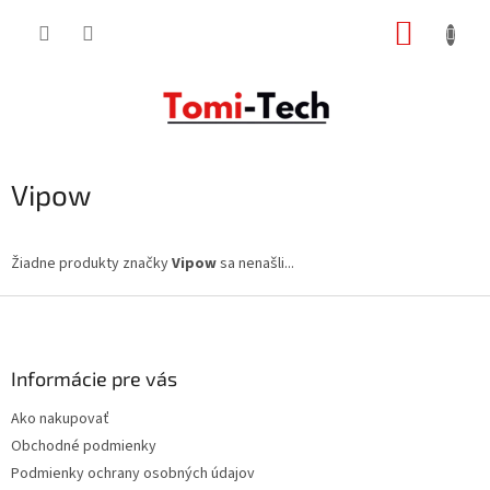
Prejsť
NÁKUP
na
obsah
KOŠÍK
Vipow
Žiadne produkty značky
Vipow
sa nenašli...
Z
á
p
ä
Informácie pre vás
t
Ako nakupovať
i
Obchodné podmienky
e
Podmienky ochrany osobných údajov