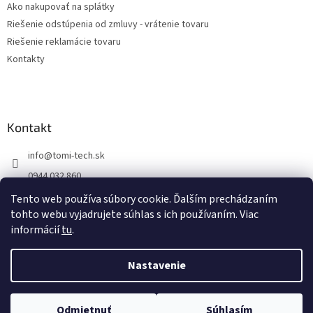
Ako nakupovať na splátky
Riešenie odstúpenia od zmluvy - vrátenie tovaru
Riešenie reklamácie tovaru
Kontakty
Kontakt
info
@
tomi-tech.sk
0944 032 860
https://www.facebook.com/tomitechsk/
Tento web používa súbory cookie. Ďalším prechádzaním
tohto webu vyjadrujete súhlas s ich používaním. Viac
tomi__tech/
informácií
tu
.
Nastavenie
Vytvoril Shoptet
Odmietnuť
Súhlasím
Copyright 2026
Tomi - tech
. Všetky práva vyhradené.