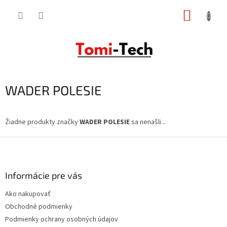
Prejsť
NÁKUP
na
obsah
KOŠÍK
WADER POLESIE
Žiadne produkty značky
WADER POLESIE
sa nenašli...
Z
á
p
ä
Informácie pre vás
t
Ako nakupovať
i
Obchodné podmienky
e
Podmienky ochrany osobných údajov