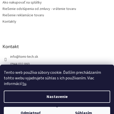
Ako nakupovať na splátky
Riešenie odstúpenia od zmluvy - vrátenie tovaru
Riešenie reklamácie tovaru
Kontakty
Kontakt
info
@
tomi-tech.sk
0944 032 860
https://www.facebook.com/tomitechsk/
Tento web používa súbory cookie. Ďalším prechádzaním
tohto webu vyjadrujete súhlas s ich používaním. Viac
tomi__tech/
informácií
tu
.
Nastavenie
Vytvoril Shoptet
Odmietnuť
Súhlasím
Copyright 2026
Tomi - tech
. Všetky práva vyhradené.