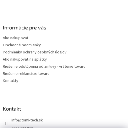
Z
á
p
ä
Informácie pre vás
t
Ako nakupovať
i
Obchodné podmienky
e
Podmienky ochrany osobných údajov
Ako nakupovať na splátky
Riešenie odstúpenia od zmluvy - vrátenie tovaru
Riešenie reklamácie tovaru
Kontakty
Kontakt
info
@
tomi-tech.sk