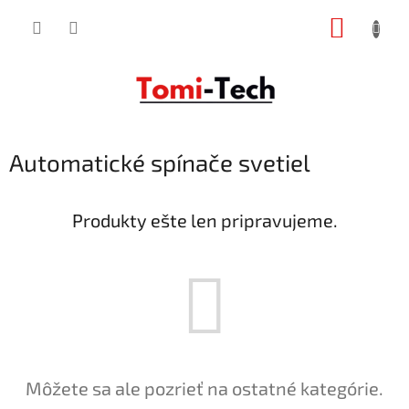
Prejsť
NÁKUP
na
obsah
KOŠÍK
Automatické spínače svetiel
Produkty ešte len pripravujeme.
Môžete sa ale pozrieť na ostatné kategórie.