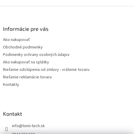
Z
á
p
ä
Informácie pre vás
t
Ako nakupovať
i
Obchodné podmienky
e
Podmienky ochrany osobných údajov
Ako nakupovať na splátky
Riešenie odstúpenia od zmluvy - vrátenie tovaru
Riešenie reklamácie tovaru
Kontakty
Kontakt
info
@
tomi-tech.sk