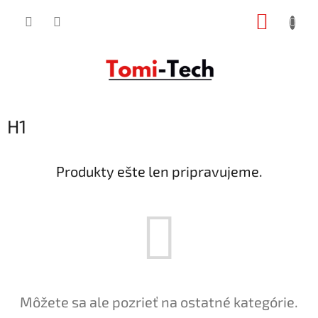
Prejsť
NÁKUP
na
obsah
KOŠÍK
H1
Produkty ešte len pripravujeme.
Môžete sa ale pozrieť na ostatné kategórie.