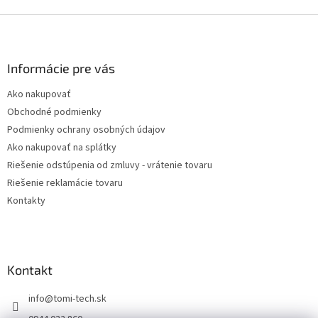
Z
á
p
ä
Informácie pre vás
t
Ako nakupovať
i
Obchodné podmienky
e
Podmienky ochrany osobných údajov
Ako nakupovať na splátky
Riešenie odstúpenia od zmluvy - vrátenie tovaru
Riešenie reklamácie tovaru
Kontakty
Kontakt
info
@
tomi-tech.sk