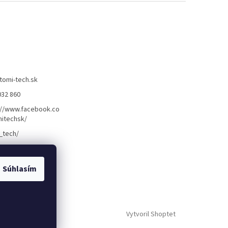
tomi-tech.sk
032 860
://www.facebook.co
itechsk/
_tech/
Súhlasím
Vytvoril Shoptet