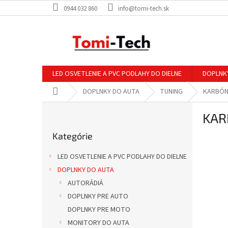
Prejsť
0944 032 860
info@tomi-tech.sk
na
obsah
LED OSVETLENIE A PVC PODLAHY DO DIELNE
DOPLNK
Domov
DOPLNKY DO AUTA
TUNING
KARBÓN
B
KAR
o
Preskočiť
č
Kategórie
kategórie
n
ý
LED OSVETLENIE A PVC PODLAHY DO DIELNE
p
DOPLNKY DO AUTA
a
AUTORÁDIÁ
n
e
DOPLNKY PRE AUTO
l
DOPLNKY PRE MOTO
MONITORY DO AUTA