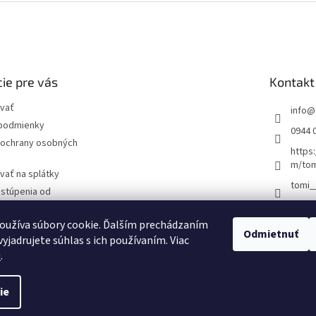
ie pre vás
Kontakt
vať
info
@
podmienky
0944 
ochrany osobných
https
m/tom
vať na splátky
tomi_
dstúpenia od
átenie tovaru
klamácie tovaru
oužíva súbory cookie. Ďalším prechádzaním
Odmietnuť
yjadrujete súhlas s ich používaním. Viac
u
.
ie