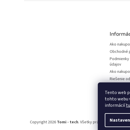
Z
á
p
ä
t
Informác
i
e
Ako nakupo
Obchodné 
Podmienky 
údajov
Ako nakupo
Riešenie o
zmluvy - vr
Riešenie re
Tento web p
tohto webu v
Kontakty
informácií
t
Nastaven
Copyright 2026
Tomi - tech
. Všetky práva vyhradené.