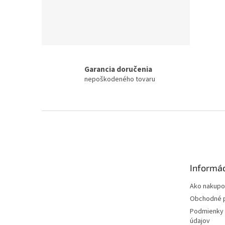
Garancia doručenia
nepoškodeného tovaru
Z
á
p
ä
t
Informác
i
e
Ako nakupo
Obchodné 
Podmienky 
údajov