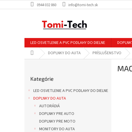
Prejsť
0944 032 860
info@tomi-tech.sk
na
obsah
LED OSVETLENIE A PVC PODLAHY DO DIELNE
DOPLNK
Domov
DOPLNKY DO AUTA
PRÍSLUŠENSTVO
B
MAC
o
Preskočiť
č
Kategórie
kategórie
n
ý
LED OSVETLENIE A PVC PODLAHY DO DIELNE
p
DOPLNKY DO AUTA
a
AUTORÁDIÁ
n
e
DOPLNKY PRE AUTO
l
DOPLNKY PRE MOTO
MONITORY DO AUTA