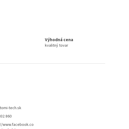
Výhodná cena
kvalitný tovar
tomi-tech.sk
032 860
://www.facebook.co