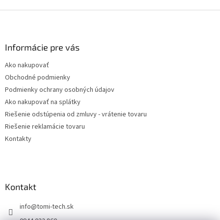
Z
á
p
ä
Informácie pre vás
t
Ako nakupovať
i
Obchodné podmienky
e
Podmienky ochrany osobných údajov
Ako nakupovať na splátky
Riešenie odstúpenia od zmluvy - vrátenie tovaru
Riešenie reklamácie tovaru
Kontakty
Kontakt
info
@
tomi-tech.sk