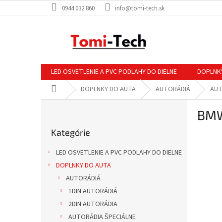
Prejsť
0944 032 860
info@tomi-tech.sk
na
obsah
LED OSVETLENIE A PVC PODLAHY DO DIELNE
DOPLNK
Domov
DOPLNKY DO AUTA
AUTORÁDIÁ
AUT
B
BM
o
Preskočiť
č
Kategórie
kategórie
n
ý
LED OSVETLENIE A PVC PODLAHY DO DIELNE
p
DOPLNKY DO AUTA
a
AUTORÁDIÁ
n
e
1DIN AUTORÁDIÁ
l
2DIN AUTORÁDIA
AUTORÁDIA ŠPECIÁLNE