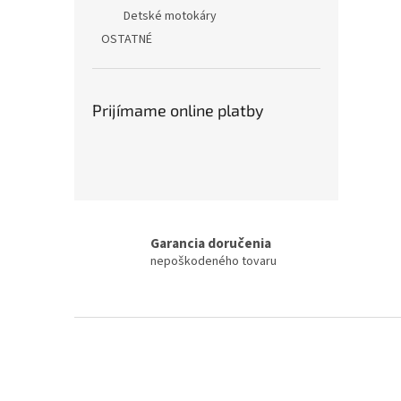
Detské motokáry
OSTATNÉ
Prijímame online platby
Garancia doručenia
nepoškodeného tovaru
Z
á
p
ä