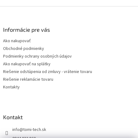
Z
á
p
ä
Informácie pre vás
t
Ako nakupovať
i
Obchodné podmienky
e
Podmienky ochrany osobných údajov
Ako nakupovať na splátky
Riešenie odstúpenia od zmluvy - vrátenie tovaru
Riešenie reklamácie tovaru
Kontakty
Kontakt
info
@
tomi-tech.sk