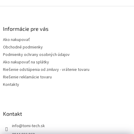
Z
á
p
ä
Informácie pre vás
t
Ako nakupovať
i
Obchodné podmienky
e
Podmienky ochrany osobných údajov
Ako nakupovať na splátky
Riešenie odstúpenia od zmluvy - vrátenie tovaru
Riešenie reklamácie tovaru
Kontakty
Kontakt
info
@
tomi-tech.sk