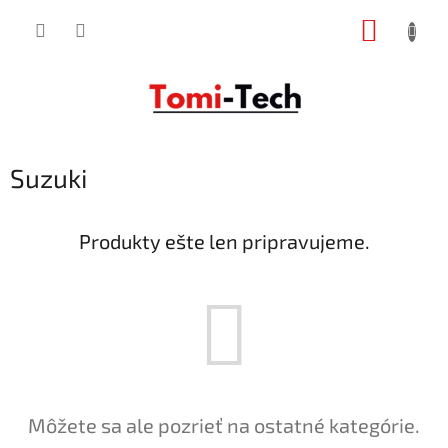
Prejsť
NÁKUP
na
obsah
KOŠÍK
Suzuki
Produkty ešte len pripravujeme.
Môžete sa ale pozrieť na ostatné kategórie.