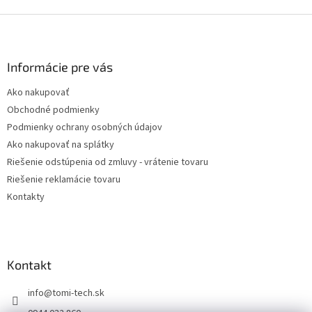
Z
á
p
ä
Informácie pre vás
t
Ako nakupovať
i
Obchodné podmienky
e
Podmienky ochrany osobných údajov
Ako nakupovať na splátky
Riešenie odstúpenia od zmluvy - vrátenie tovaru
Riešenie reklamácie tovaru
Kontakty
Kontakt
info
@
tomi-tech.sk