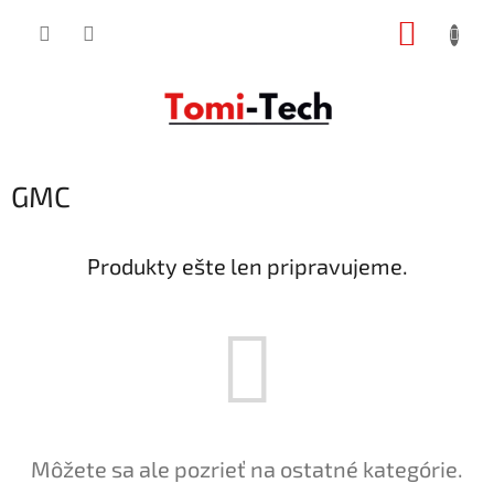
Prejsť
NÁKUP
na
obsah
KOŠÍK
GMC
Produkty ešte len pripravujeme.
Môžete sa ale pozrieť na ostatné kategórie.