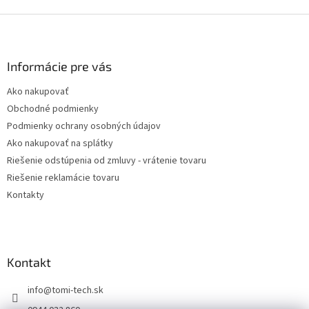
Z
á
p
ä
Informácie pre vás
t
Ako nakupovať
i
Obchodné podmienky
e
Podmienky ochrany osobných údajov
Ako nakupovať na splátky
Riešenie odstúpenia od zmluvy - vrátenie tovaru
Riešenie reklamácie tovaru
Kontakty
Kontakt
info
@
tomi-tech.sk