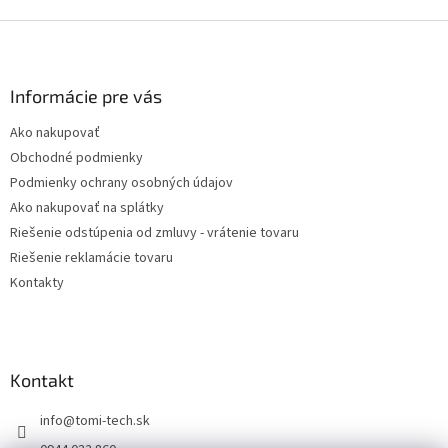
Z
á
p
ä
Informácie pre vás
t
Ako nakupovať
i
Obchodné podmienky
e
Podmienky ochrany osobných údajov
Ako nakupovať na splátky
Riešenie odstúpenia od zmluvy - vrátenie tovaru
Riešenie reklamácie tovaru
Kontakty
Kontakt
info
@
tomi-tech.sk