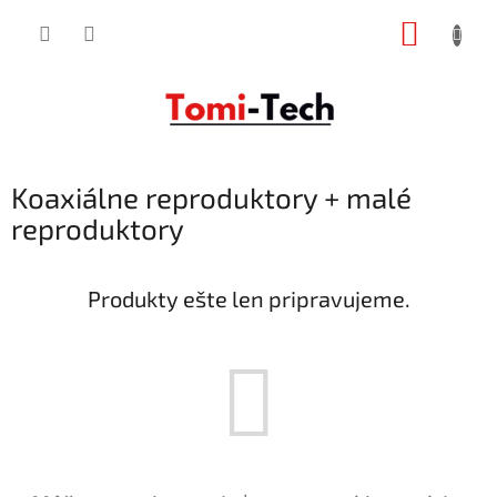
Prejsť
NÁKUP
na
obsah
KOŠÍK
Koaxiálne reproduktory + malé
reproduktory
Produkty ešte len pripravujeme.