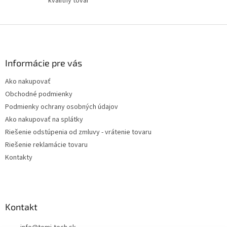
kvalitný tovar
Z
á
p
ä
Informácie pre vás
t
Ako nakupovať
i
Obchodné podmienky
e
Podmienky ochrany osobných údajov
Ako nakupovať na splátky
Riešenie odstúpenia od zmluvy - vrátenie tovaru
Riešenie reklamácie tovaru
Kontakty
Kontakt