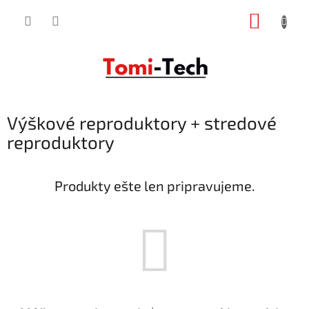
Prejsť
NÁKUP
na
obsah
KOŠÍK
Výškové reproduktory + stredové
reproduktory
Produkty ešte len pripravujeme.