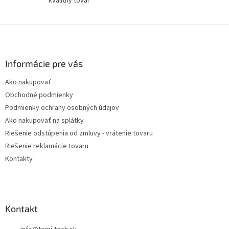
kvalitný tovar
Z
á
p
ä
Informácie pre vás
t
Ako nakupovať
i
Obchodné podmienky
e
Podmienky ochrany osobných údajov
Ako nakupovať na splátky
Riešenie odstúpenia od zmluvy - vrátenie tovaru
Riešenie reklamácie tovaru
Kontakty
Kontakt