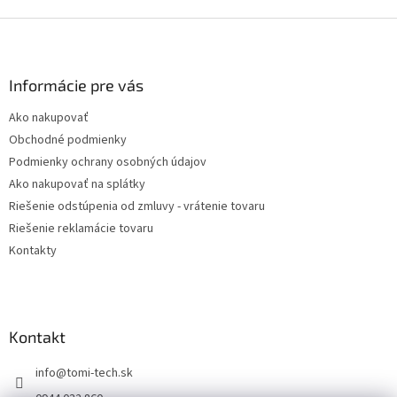
Z
á
p
ä
Informácie pre vás
t
Ako nakupovať
i
Obchodné podmienky
e
Podmienky ochrany osobných údajov
Ako nakupovať na splátky
Riešenie odstúpenia od zmluvy - vrátenie tovaru
Riešenie reklamácie tovaru
Kontakty
Kontakt
info
@
tomi-tech.sk