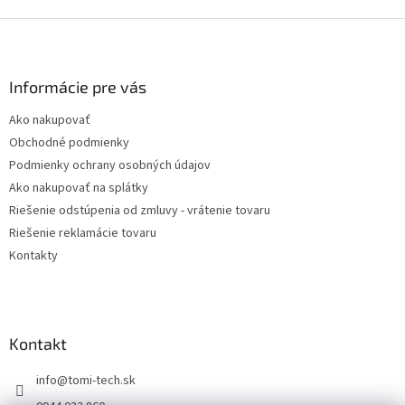
Z
á
p
ä
Informácie pre vás
t
Ako nakupovať
i
Obchodné podmienky
e
Podmienky ochrany osobných údajov
Ako nakupovať na splátky
Riešenie odstúpenia od zmluvy - vrátenie tovaru
Riešenie reklamácie tovaru
Kontakty
Kontakt
info
@
tomi-tech.sk